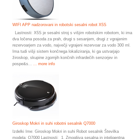
WIFI APP nadzorovani in robotski sesalni robot X5S
Lastnosti: X5S je sesalni stroj s višjim robotskim robotom, ki ima
dva ločena posoda za prah, drugi s sesanjem, drugi z vgrajenim
rezervoarjem za vodo, največji vgrajeni rezervoar za vodo 300 ml.
Ima tudi višji sistem končnega lokaliziranja, ki ga ustvarjajo
žiroskop, skupine zgornjih končnih infrardečih senzorjev in
pospe&s...
... more info
Giroskop Mokri in suhi robotni sesalnik Q7000
Izdelki Ime: Giroskop Mokri in suhi Robot sesalnik Številka
modela: Q7000 Lastnosti: 1. Zmogljiva sesalna in inteligentna