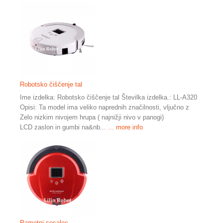
Robotsko čiščenje tal
Ime izdelka: Robotsko čiščenje tal Številka izdelka.: LL-A320
Opisi: Ta model ima veliko naprednih značilnosti, vljučno z
Zelo nizkim nivojem hrupa ( najnižji nivo v panogi)
LCD zaslon in gumbi na&nb...
... more info
Pametni sesalec