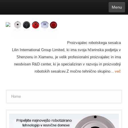
Menu
English
繁體中文
Español
русский
Қазақша
Français
Deutsch
Português
日本語
한국어
Nederlands
belgischen
čeština
عربي
Ελληνικά
עברית
Latvijas
Slovenija
Magyar
Lietuva
Dansk
Polski
Svenska
Italiano
ไทย
Proizvajalec robotskega sesalca
Suomi
Hrvatski
Română
Mongolian
bāṅlā
Norsk
Türkçe
Lilin International Group Limited, ki ima svoja hčerinska podjetja v
Ўзбек тили
india
Tiếng Việt
íslenska
Estonia
Bulgarian
Shenzenu in Xiamenu, je velik profesionalni proizvajalec in ima
Ukrainian
Slovenčina
neodvisen R&D center, ki je specializiran v razvoju in proizvodnji
robotskih sesalcev.Z močno tehnično skupino...
več
Home