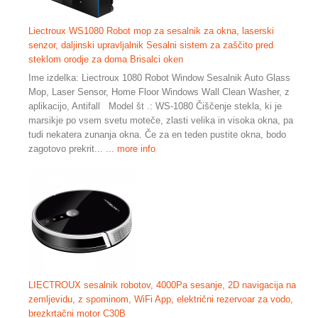
Liectroux WS1080 Robot mop za sesalnik za okna, laserski
senzor, daljinski upravljalnik Sesalni sistem za zaščito pred
steklom orodje za doma Brisalci oken
Ime izdelka: Liectroux 1080 Robot Window Sesalnik Auto Glass
Mop, Laser Sensor, Home Floor Windows Wall Clean Washer, z
aplikacijo, Antifall Model št .: WS-1080 Čiščenje stekla, ki je
marsikje po vsem svetu moteče, zlasti velika in visoka okna, pa
tudi nekatera zunanja okna. Če za en teden pustite okna, bodo
zagotovo prekrit...
... more info
LIECTROUX sesalnik robotov, 4000Pa sesanje, 2D navigacija na
zemljevidu, z spominom, WiFi App, električni rezervoar za vodo,
brezkrtačni motor C30B