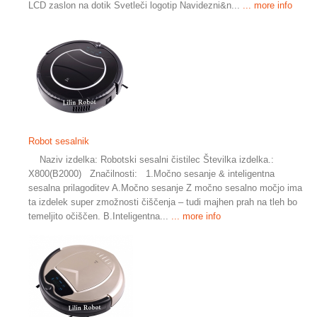
LCD zaslon na dotik Svetleči logotip Navidezni&n...
... more info
Robot sesalnik
Naziv izdelka: Robotski sesalni čistilec Številka izdelka.:
X800(B2000) Značilnosti: 1.Močno sesanje & inteligentna
sesalna prilagoditev A.Močno sesanje Z močno sesalno močjo ima
ta izdelek super zmožnosti čiščenja – tudi majhen prah na tleh bo
temeljito očiščen. B.Inteligentna...
... more info