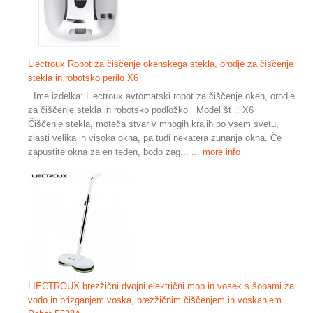
Liectroux Robot za čiščenje okenskega stekla, orodje za čiščenje
stekla in robotsko perilo X6
Ime izdelka: Liectroux avtomatski robot za čiščenje oken, orodje
za čiščenje stekla in robotsko podložko Model št .: X6
Čiščenje stekla, moteča stvar v mnogih krajih po vsem svetu,
zlasti velika in visoka okna, pa tudi nekatera zunanja okna. Če
zapustite okna za en teden, bodo zag...
... more info
LIECTROUX brezžični dvojni električni mop in vosek s šobami za
vodo in brizganjem voska, brezžičnim čiščenjem in voskanjem