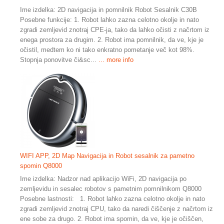
Ime izdelka: 2D navigacija in pomnilnik Robot Sesalnik C30B
Posebne funkcije: 1. Robot lahko zazna celotno okolje in nato
zgradi zemljevid znotraj CPE-ja, tako da lahko očisti z načrtom iz
enega prostora za drugim. 2. Robot ima pomnilnik, da ve, kje je
očistil, medtem ko ni tako enkratno pometanje več kot 98%.
Stopnja ponovitve či&sc...
... more info
WIFI APP, 2D Map Navigacija in Robot sesalnik za pametno
spomin Q8000
Ime izdelka: Nadzor nad aplikacijo WiFi, 2D navigacija po
zemljevidu in sesalec robotov s pametnim pomnilnikom Q8000
Posebne lastnosti: 1. Robot lahko zazna celotno okolje in nato
zgradi zemljevid znotraj CPU, tako da naredi čiščenje z načrtom iz
ene sobe za drugo. 2. Robot ima spomin, da ve, kje je očiščen,