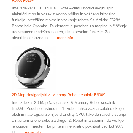
Robot F528A
Ime izdelka: LIECTROUX F528A Akumulatorski dvojni spin
električni mop in vosek z vodno pršilno in voščeno brizgalno
funkcijo, brezžično mokro in voskanje robota Št. Artikla: F528A
Barva: bela Opomba: Ta element je poseben za moping in čiščenje
trdovratnega madežev na tleh, nima sesalne funkcije. Za
absorbiranje krzna in...
... more info
2D Map Navigacijski & Memory Robot sesalnik B6009
Ime izdelka: 2D Map Navigacijski & Memory Robot sesalnik
B6009 Posebne lastnosti: 1. Robot lahko zazna celotno okolje
okoli in nato zgradi zemljevid znotraj CPU, tako da naredi čiščenje
z načrtom iz ene sobe za drugo. 2. Robot ima spomin, da ve, kje
je očiščen, medtem ko pri tem ni enkratno pokritost več kot 98%.
Hi...
... more info