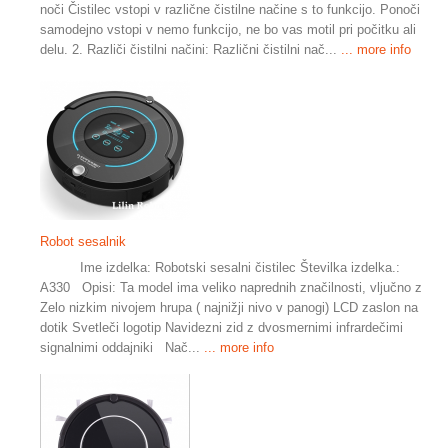
noči Čistilec vstopi v različne čistilne načine s to funkcijo. Ponoči
samodejno vstopi v nemo funkcijo, ne bo vas motil pri počitku ali
delu. 2. Različi čistilni načini: Različni čistilni nač...
... more info
Robot sesalnik
Ime izdelka: Robotski sesalni čistilec Številka izdelka.:
A330 Opisi: Ta model ima veliko naprednih značilnosti, vljučno z
Zelo nizkim nivojem hrupa ( najnižji nivo v panogi) LCD zaslon na
dotik Svetleči logotip Navidezni zid z dvosmernimi infrardečimi
signalnimi oddajniki Nač...
... more info