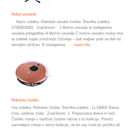
Robot sesalnik
Naziv izdelka: Robotski sesalni čistilec Številka izdelka.:
X700(B3000) Značilnosti: 1.Močno sesanje & inteligentna
sesalna prilagoditev A.Močno sesanje Z močno sesalno močjo ima
ta izdelek super zmožnosti čiščenja – tudi majhen prah na tleh bo
temeljito očiščen. B.Inteligentna...
... more info
Robotski čistilec
Ime izdelka: Robotski čistilec Številka izdelka.: LL-D6601 Barva:
črna, srebrna, zlata Značilnosti: 1. Prepoznava dneva in noči
Čistilec vstopi v različne čistilne načine s to funkcijo. Ponoči
samodejno vstopi v nemo funkcijo, ne bo vas motil pri počitku ali