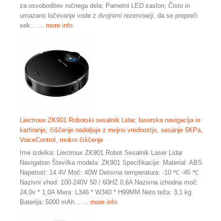
za osvoboditev ročnega dela; Pametni LED zaslon; Čisto in
umazano ločevanje vode z dvojnimi rezervoarji, da se prepreči
sek...
... more info
Liectroux ZK901 Robotski sesalnik Lidar, laserska navigacija in
kartiranje, čiščenje nadaljuje z mejno vrednostjo, sesanje 5KPa,
VoiceControl, mokro čiščenje
Ime izdelka: Liectroux ZK901 Robot Sesalnik Laser Lidar
Navigation Številka modela: ZK901 Specifikacije: Material: ABS
Napetost: 14.4V Moč: 40W Delovna temperatura: -10 ℃ -45 ℃
Nazivni vhod: 100-240V 50 / 60HZ 0,6A Nazivna izhodna moč:
24,0v * 1,0A Mera: L346 * W340 * H99MM Neto teža: 3,1 kg
Baterija: 5000 mAh...
... more info