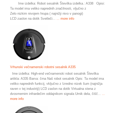
Ime izdelka: Robot sesalnik Številka izdelka.: A338 Opisi:
Ta model ima veliko naprednih značilnosti, vljučno z
Zelo nizkim nivojem hrupa ( najnižji nivo v panogi)
LCD zaslon na dotik Svetleči...
... more info
Vrhunski večnamenski robotni sesalnik A335
Ime izdelka: High-end večnamenski robot sesalnik Številka
artikla: A335 Barva: črna Naš robot sesalnik Opis: Ta model ima
veliko naprednih funkcij, vključno z Izredno nizek šum (najnižja
raven v tej industriji) LCD zaslon na dotik Virtualna stena z
dvosmernim infrardečim oddajnikom signala Urnik dela, čišč...
...
more info