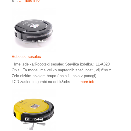
&...
... more info
Robotski sesalec
Ime izdelka:Robotski sesalec Številka izdelka.: LL-A320
Opisi: Ta model ima veliko naprednih značilnosti, vljučno z
Zelo nizkim nivojem hrupa ( najnižji nivo v panogi)
LCD zaslon in gumbi na dotik&nbs...
... more info