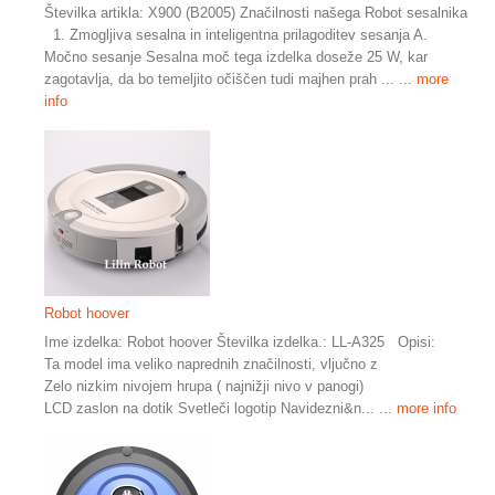
Številka artikla: X900 (B2005) Značilnosti našega Robot sesalnika
1. Zmogljiva sesalna in inteligentna prilagoditev sesanja A.
Močno sesanje Sesalna moč tega izdelka doseže 25 W, kar
zagotavlja, da bo temeljito očiščen tudi majhen prah ...
... more
info
Robot hoover
Ime izdelka: Robot hoover Številka izdelka.: LL-A325 Opisi:
Ta model ima veliko naprednih značilnosti, vljučno z
Zelo nizkim nivojem hrupa ( najnižji nivo v panogi)
LCD zaslon na dotik Svetleči logotip Navidezni&n...
... more info