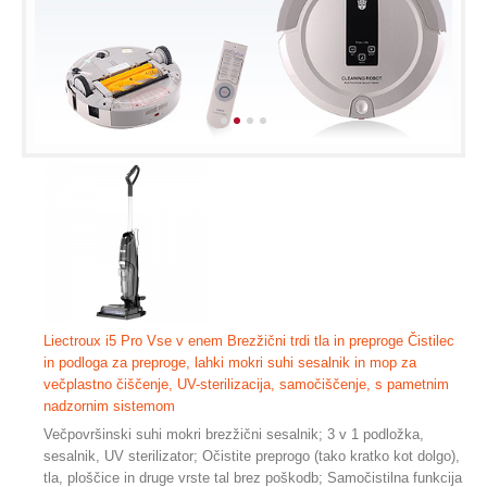
Liectroux i5 Pro Vse v enem Brezžični trdi tla in preproge Čistilec
in podloga za preproge, lahki mokri suhi sesalnik in mop za
večplastno čiščenje, UV-sterilizacija, samočiščenje, s pametnim
nadzornim sistemom
Večpovršinski suhi mokri brezžični sesalnik; 3 v 1 podložka,
sesalnik, UV sterilizator; Očistite preprogo (tako kratko kot dolgo),
tla, ploščice in druge vrste tal brez poškodb; Samočistilna funkcija